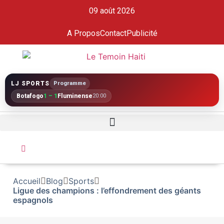
09 août 2026
A Propos
Contact
Publicité
LJ SPORTS
Programme
Botafogo
1 – 1
Fluminense
20:00
Accueil
Blog
Sports
Ligue des champions : l’effondrement des géants
espagnols