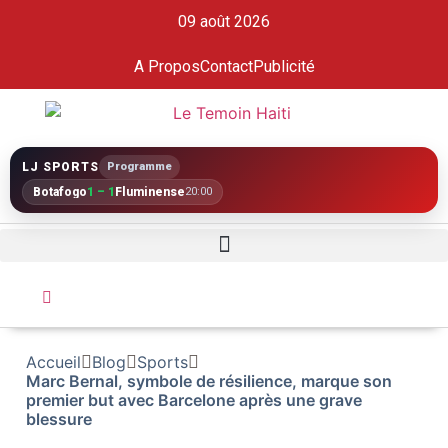
09 août 2026
A Propos
Contact
Publicité
LJ SPORTS
Programme
Botafogo
1 – 1
Fluminense
20:00
Accueil
Blog
Sports
Marc Bernal, symbole de résilience, marque son
premier but avec Barcelone après une grave
blessure