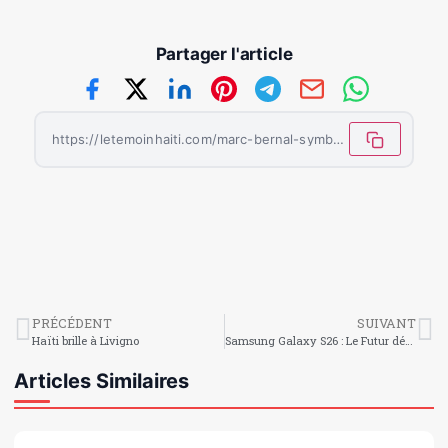
Partager l'article
https://letemoinhaiti.com/marc-bernal-symbole-de-resilience-marque-son-premier-but-avec-barcelone-apres-une-grave-blessure/
PRÉCÉDENT
SUIVANT
Haïti brille à Livigno
Samsung Galaxy S26 : Le Futur débarque ce 11 Mars 2026 !
Articles Similaires