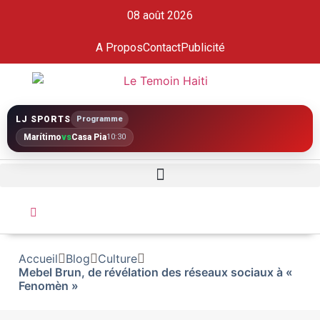
08 août 2026
A Propos
Contact
Publicité
LJ SPORTS
Programme
Marítimo
vs
Casa Pia
10:30
Accueil
Blog
Culture
Mebel Brun, de révélation des réseaux sociaux à «
Fenomèn »