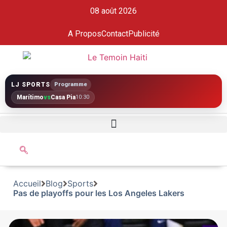
08 août 2026
A Propos
Contact
Publicité
LJ SPORTS
Programme
Marítimo
vs
Casa Pia
10:30
Accueil
Blog
Sports
Pas de playoffs pour les Los Angeles Lakers