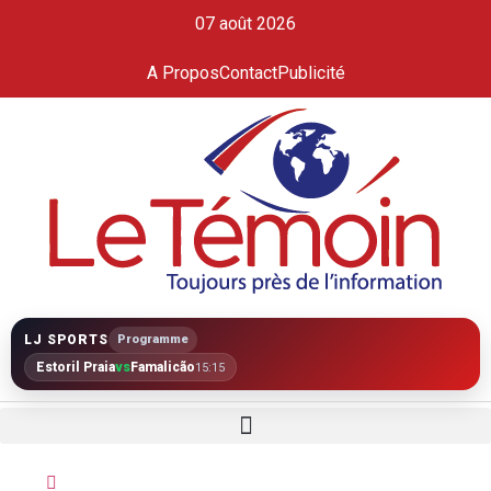
07 août 2026
A Propos
Contact
Publicité
LJ SPORTS
Programme
Estoril Praia
vs
Famalicão
15:15