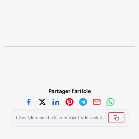
Ronaldo Saint Hilaire
Journaliste Sportif
Partager l'article
https://letemoinhaiti.com/playoffs-le-violette-ac-simpose-a-domicile-et-prend-trois-points-importants/