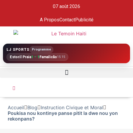
07 août 2026
A Propos
Contact
Publicité
LJ SPORTS
Programme
Estoril Praia
1 – 1
Famalicão
15:15
Accueil
Blog
Instruction Civique et Moral
Poukisa nou kontinye panse pitit la dwe nou yon
rekonpans?