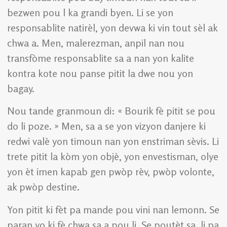
bezwen pou l ka grandi byen. Li se yon
responsablite natirèl, yon devwa ki vin tout sèl ak
chwa a. Men, malerezman, anpil nan nou
transfòme responsablite sa a nan yon kalite
kontra kote nou panse pitit la dwe nou yon
bagay.
Nou tande granmoun di: « Bourik fè pitit se pou
do li poze. » Men, sa a se yon vizyon danjere ki
redwi valè yon timoun nan yon enstriman sèvis. Li
trete pitit la kòm yon objè, yon envestisman, olye
yon èt imen kapab gen pwòp rèv, pwòp volonte,
ak pwòp destine.
Yon pitit ki fèt pa mande pou vini nan lemonn. Se
paran yo ki fè chwa sa a pou li. Se poutèt sa, li pa