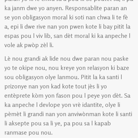
ka janm dwe yo anyen. Responsablite paran an
se yon obligasyon moral ki soti nan chwa li te fè
a, epi li dwe rive nan yon pwen kote li bay pitit la
espas pou l viv lib, san dèt moral ki ka anpeche l
vole ak pwòp zèl li.
Lè nou grandi ak lide nou dwe paran nou paske
yo te okipe nou, nou kreye yon relasyon ki baze
sou obligasyon olye lanmou. Pitit la ka santi l
prizonye nan yon kad kote tout jès li yo
entèprete kòm yon fason pou l peye yon dèt. Sa
ka anpeche l devlope yon vrè idantite, olye li
pèmèt li grandi nan yon anviwònman kote li santi
li aksepte pou sa li ye, pa pou sa l kapab
ranmase pou nou.