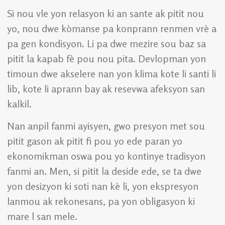
Si nou vle yon relasyon ki an sante ak pitit nou
yo, nou dwe kòmanse pa konprann renmen vrè a
pa gen kondisyon. Li pa dwe mezire sou baz sa
pitit la kapab fè pou nou pita. Devlopman yon
timoun dwe akselere nan yon klima kote li santi li
lib, kote li aprann bay ak resevwa afeksyon san
kalkil.
Nan anpil fanmi ayisyen, gwo presyon met sou
pitit gason ak pitit fi pou yo ede paran yo
ekonomikman oswa pou yo kontinye tradisyon
fanmi an. Men, si pitit la deside ede, se ta dwe
yon desizyon ki soti nan kè li, yon ekspresyon
lanmou ak rekonesans, pa yon obligasyon ki
mare l san mele.