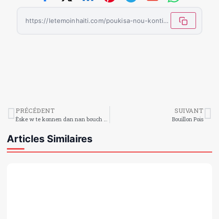
https://letemoinhaiti.com/poukisa-nou-kontinye-panse-pitit-la-dwe-nou-yon-rekonpans/
PRÉCÉDENT
SUIVANT
Èske w te konnen dan nan bouch ou se sèl ògan ki pa ka rejenere?
Bouillon Pois
Articles Similaires