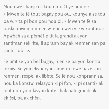
Nou dwe chanje diskou nou. Olye nou di:
« Mwen te fé tout bagay pou ou, kounye a se tou
pa w, » ta pi bon pou nou di: « Mwen te fè sa
paske mwen renmen w, epi mwen vle w kontan. »
Apwòch sa a pèmèt pitit la grandi ak yon
santiman sekirite, li aprann bay ak renmen san pa
santi li oblije.
Fè pitit se yon bèl bagay, men se pa yon kontra
biznis. Se yon eksperyans imen ki dwe baze sou
renmen, respè, ak libète. Se lè nou konprann sa,
nou ka konstwi relasyon ki pi fon, ki pi otantik ak
pitit nou yo relasyon kote chak pati grandi ak
eklèsi, pa ak chèn.