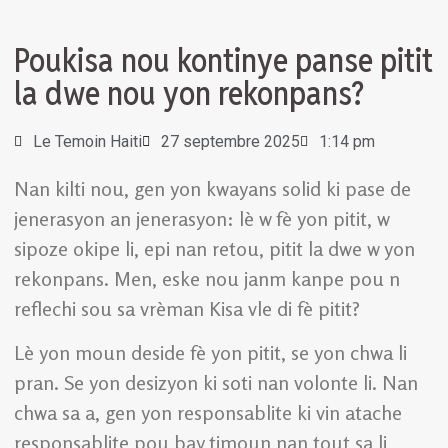
Poukisa nou kontinye panse pitit
la dwe nou yon rekonpans?
Le Temoin Haiti
27 septembre 2025
1:14 pm
Nan kilti nou, gen yon kwayans solid ki pase de
jenerasyon an jenerasyon: lè w fè yon pitit, w
sipoze okipe li, epi nan retou, pitit la dwe w yon
rekonpans. Men, eske nou janm kanpe pou n
reflechi sou sa vrèman Kisa vle di fè pitit?
Lè yon moun deside fè yon pitit, se yon chwa li
pran. Se yon desizyon ki soti nan volonte li. Nan
chwa sa a, gen yon responsablite ki vin atache
responsablite pou bay timoun nan tout sa li