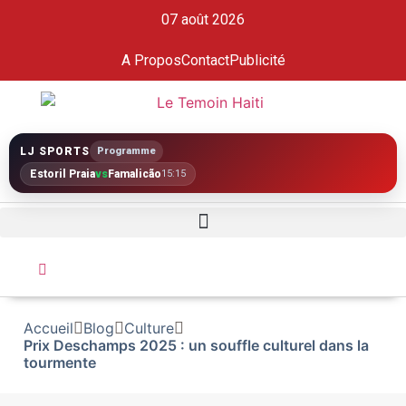
07 août 2026
A Propos
Contact
Publicité
LJ SPORTS
Programme
Estoril Praia
vs
Famalicão
15:15
Accueil
Blog
Culture
Prix Deschamps 2025 : un souffle culturel dans la
tourmente