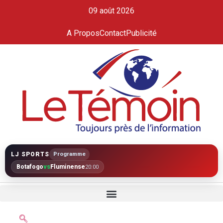
09 août 2026
A Propos
Contact
Publicité
LJ SPORTS
Programme
Botafogo
vs
Fluminense
20:00