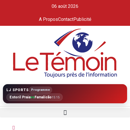
06 août 2026
A Propos
Contact
Publicité
LJ SPORTS
Programme
Estoril Praia
vs
Famalicão
15:15