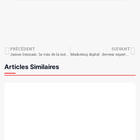
PRÉCÉDENT
SUIVANT
James Germain : la voix de la mémoire haïtienne et de la transmission
Marketing digital : devenir expert dans l’art d’influencer en ligne
Articles Similaires