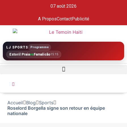
07 août 2026
A Propos
Contact
Publicité
LJ SPORTS
Programme
Estoril Praia
vs
Famalicão
15:15
Accueil
Blog
Sports
Roselord Borgella signe son retour en équipe
nationale