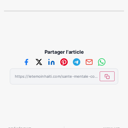
Partager l'article
https://letemoinhaiti.com/sante-mentale-comment-se-relever-de-la-depression-etape-par-etape/