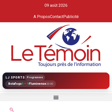
09 août 2026
A Propos
Contact
Publicité
LJ SPORTS
Programme
Botafogo
1 – 1
Fluminense
20:00