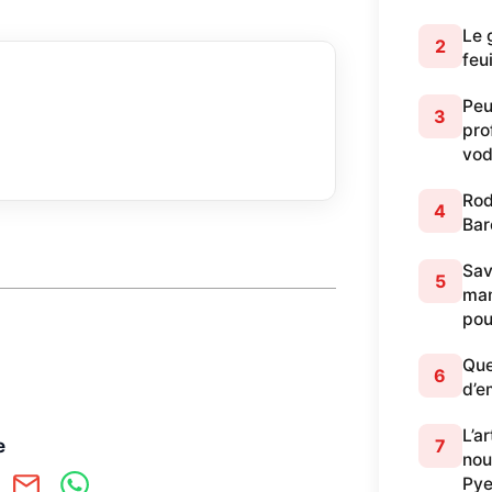
Le 
2
feu
Peu
3
pro
vod
Rod
4
Bar
Sav
5
mam
pou
Que
6
d’e
L’a
7
e
nou
Pye