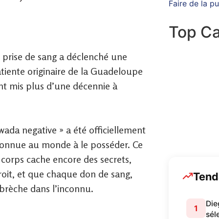
Faire de la pu
Top Ca
e prise de sang a déclenché une
Culture
11
tiente originaire de la Guadeloupe
nt mis plus d’une décennie à
Sports
894
ada negative » a été officiellement
A LA UNE
 connue au monde à le posséder. Ce
e corps cache encore des secrets,
croit, et que chaque don de sang,
Tend
 brèche dans l’inconnu.
Die
1
sél