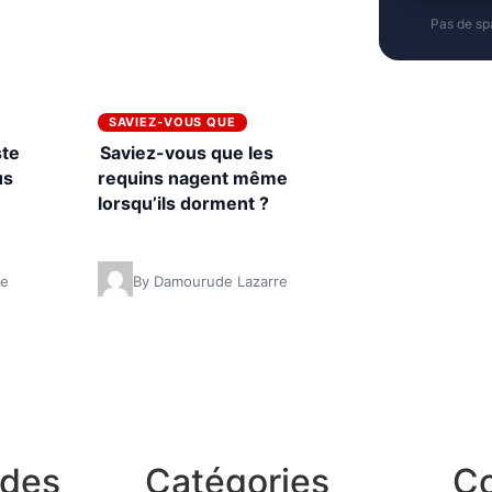
Pas de s
SAVIEZ-VOUS QUE
ste
Saviez-vous que les
us
requins nagent même
lorsqu’ils dorment ?
re
By Damourude Lazarre
ides
Catégories
Co