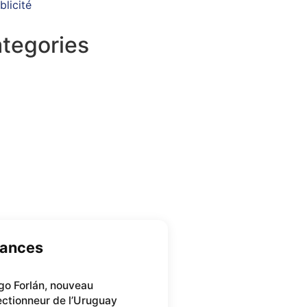
blicité
tegories
27 Posts
 Posts
877 Posts
ances
go Forlán, nouveau
ectionneur de l’Uruguay