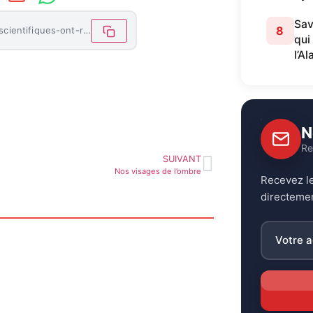
Sav
8
https://letemoinhaiti.com/savez-vous-que-des-scientifiques-ont-recemment-identifie-un-nouveau-groupe-sanguin-desormais-le-48%e1%b5%89-systeme-mondial-reconnu/
qui
l’Al
N
Re
SUIVANT
Nos visages de l’ombre
Recevez le
directemen