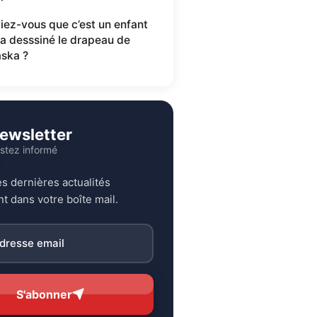
iez-vous que c’est un enfant
 a desssiné le drapeau de
aska ?
ewsletter
stez informé
s dernières actualités
t dans votre boîte mail.
S'abonner