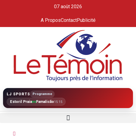
07 août 2026
A Propos
Contact
Publicité
LJ SPORTS
Programme
Estoril Praia
vs
Famalicão
15:15