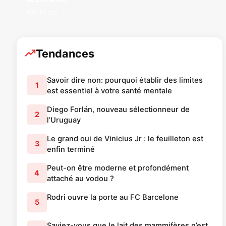
877 Posts
Tendances
Savoir dire non: pourquoi établir des limites
1
est essentiel à votre santé mentale
Diego Forlán, nouveau sélectionneur de
2
l’Uruguay
Le grand oui de Vinicius Jr : le feuilleton est
3
enfin terminé
Peut-on être moderne et profondément
4
attaché au vodou ?
Rodri ouvre la porte au FC Barcelone
5
Saviez-vous que le lait des mammifères n’est