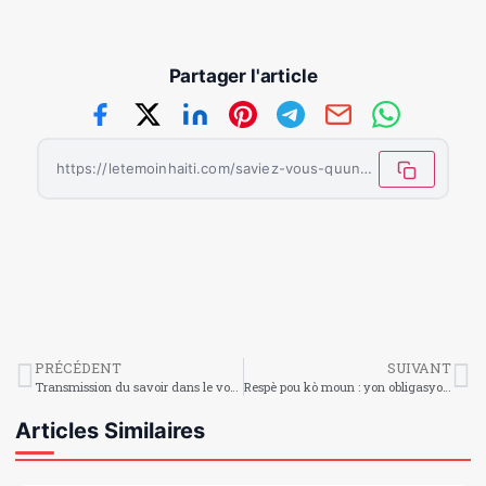
Partager l'article
https://letemoinhaiti.com/saviez-vous-quun-calin-de-plus-de-20-secondes-declenche-la-liberation-docytocine-tout-en-faisant-chuter-le-cortisol-lhormone-du-stress/
PRÉCÉDENT
SUIVANT
Transmission du savoir dans le vodou
Respè pou kò moun : yon obligasyon fondamantal
Articles Similaires