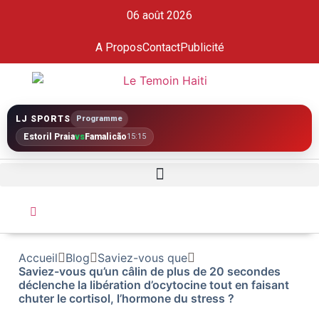
06 août 2026
A Propos
Contact
Publicité
LJ SPORTS
Programme
Estoril Praia
vs
Famalicão
15:15
Accueil
Blog
Saviez-vous que
Saviez-vous qu’un câlin de plus de 20 secondes
déclenche la libération d’ocytocine tout en faisant
chuter le cortisol, l’hormone du stress ?