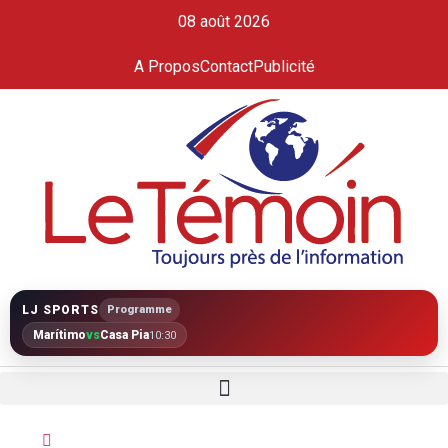
08 août 2026
A Propos
Contact
Publicité
LJ SPORTS
Programme
Marítimo
vs
Casa Pia
10:30