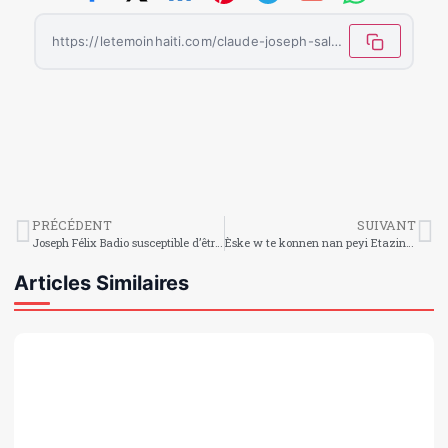
https://letemoinhaiti.com/claude-joseph-salue-larrestation-de-felix-badio-comme-un-tournant-majeur-dans-la-quete-de-justice-pour-jovenel-moise/
PRÉCÉDENT
SUIVANT
Joseph Félix Badio susceptible d’être extradé vers les États-Unis : une révélation du New York Times
Èske w te konnen nan peyi Etazini nan eta Virginie gen yon legliz ki rele legliz White Tail Chapel, se toutouni fidèl yo vin nan mès ??
Articles Similaires