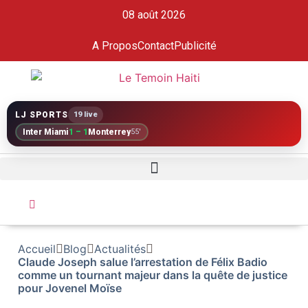
08 août 2026
A Propos
Contact
Publicité
LJ SPORTS
19 live
Inter Miami
1 – 1
Monterrey
55'
Accueil
Blog
Actualités
Claude Joseph salue l’arrestation de Félix Badio
comme un tournant majeur dans la quête de justice
pour Jovenel Moïse