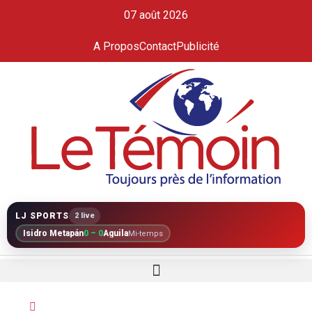
07 août 2026
A Propos
Contact
Publicité
LJ SPORTS
2 live
Isidro Metapán
0 – 0
Águila
Mi-temps