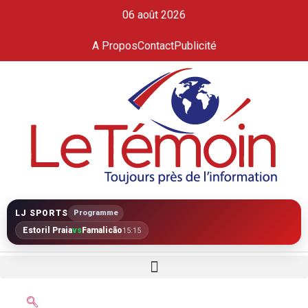
06 août 2026
A Propos
Contact
Publicité
LJ SPORTS
Programme
Estoril Praia
vs
Famalicão
15:15