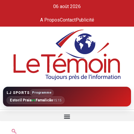
06 août 2026
A Propos
Contact
Publicité
LJ SPORTS
Programme
Estoril Praia
vs
Famalicão
15:15