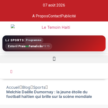
07 août 2026
A Propos
Contact
Publicité
LJ SPORTS
Programme
Estoril Praia
vs
Famalicão
15:15
Accueil
Blog
Sports
Melchie Daëlle Dumornay : la jeune étoile du
football haïtien qui brille sur la scène mondiale