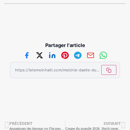
Partager l'article
https://letemoinhaiti.com/melchie-daelle-dumornay-la-jeune-etoile-du-football-haitien-qui-brille-sur-la-scene-mondiale/
PRÉCÉDENT
SUIVANT
Angajman jèn timoun yo: Fòs pou bati yon kominote pi solid
Coupe du monde 2026 : Haïti jouera ses matchs de groupe à Boston, Philadelphie et Atlanta