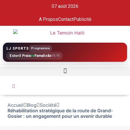
07 août 2026
A Propos
Contact
Publicité
LJ SPORTS
Programme
Estoril Praia
vs
Famalicão
15:15
Accueil
Blog
Société
Réhabilitation stratégique de la route de Grand-
Gosier : un engagement pour un avenir durable