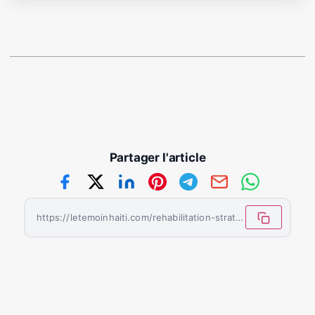
Partager l'article
https://letemoinhaiti.com/rehabilitation-strategique-de-la-route-de-grand-gosier-un-engagement-pour-un-avenir-durable/