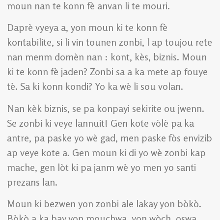
moun nan te konn fè anvan li te mouri.
Daprè vyeya a, yon moun ki te konn fè
kontabilite, si li vin tounen zonbi, l ap toujou rete
nan menm domèn nan : kont, kès, biznis. Moun
ki te konn fè jaden? Zonbi sa a ka mete ap fouye
tè. Sa ki konn kondi? Yo ka wè li sou volan.
Nan kèk biznis, se pa konpayi sekirite ou jwenn.
Se zonbi ki veye lannuit! Gen kote vòlè pa ka
antre, pa paske yo wè gad, men paske fòs envizib
ap veye kote a. Gen moun ki di yo wè zonbi kap
mache, gen lòt ki pa janm wè yo men yo santi
prezans lan.
Moun ki bezwen yon zonbi ale lakay yon bòkò.
Bòkò a ka bay yon mouchwa, yon wòch, oswa