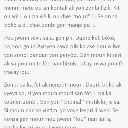
menm mete ou an kontak ak yon zonbi fizik. Kit
ou wè li ou pa wè li, ou dwe “nouri” li. Selon sa
bòkò a di, chak zonbi gen manje pa li.
Pou jwenn sèvis sa a, gen pri. Daprè kèk bòkò,
20,000 goud Ayisyen oswa plis ka ase pou w lwe
yon zonbi pandan yon peryòd. Gen moun ki sèvi
ak sa pou mete lòd nan biznis, lakay, oswa pou fè
travay lou.
Zonbi pa ka fèt ak nenpòt moun. Daprè bòkò ak
vyeya yo, si yon moun mouri san fòt, li pa ka
tounen zonbi. Gen yon “tribinal” mistik ki jije sa.
Si moun nan se viktim, yo voye lespri li lwen. Se
konsa gen moun nou jwenn “fou” nan lari a,
paske lespri yo pa jwenn repo.