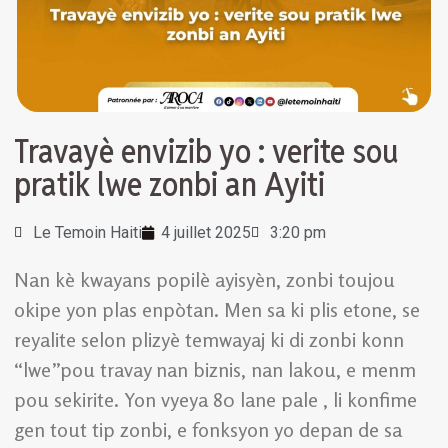
Travayè envizib yo : verite sou
pratik lwe zonbi an Ayiti
Le Temoin Haiti
4 juillet 2025
3:20 pm
Nan kè kwayans popilè ayisyèn, zonbi toujou
okipe yon plas enpòtan. Men sa ki plis etone, se
reyalite selon plizyè temwayaj ki di zonbi konn
“lwe”pou travay nan biznis, nan lakou, e menm
pou sekirite. Yon vyeya 80 lane pale , li konfime
gen tout tip zonbi, e fonksyon yo depan de sa