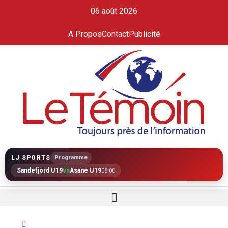
06 août 2026
A Propos
Contact
Publicité
LJ SPORTS
Programme
Sandefjord U19
vs
Åsane U19
08:00