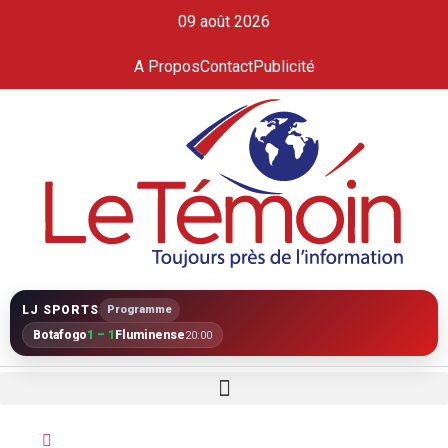
09 août 2026
A Propos
Contact
Publicité
LJ SPORTS
Programme
Botafogo
1 – 1
Fluminense
20:00