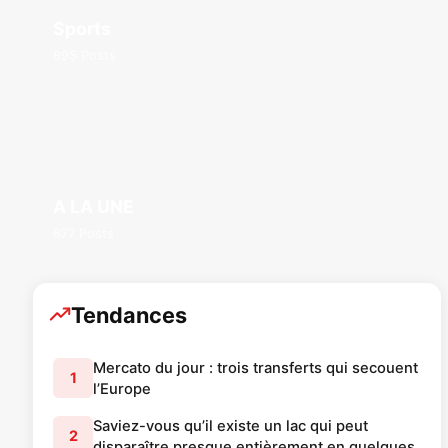
Sports
895 Posts
A LA UNE
877 Posts
Tendances
Mercato du jour : trois transferts qui secouent
1
l’Europe
Saviez-vous qu’il existe un lac qui peut
2
disparaître presque entièrement en quelques