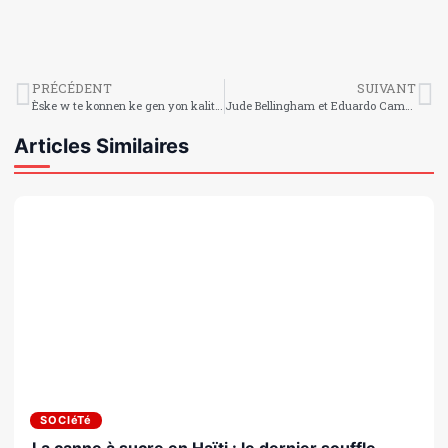
PRÉCÉDENT
SUIVANT
Èske w te konnen ke gen yon kalite poul ki ka fè pitit san ze?
Jude Bellingham et Eduardo Camavinga
Articles Similaires
SOCIéTé
La canne à sucre en Haïti : le dernier souffle