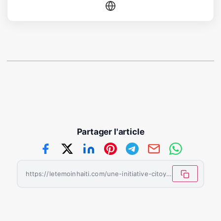
Partager l'article
https://letemoinhaiti.com/une-initiative-citoyenne-celebre-lentrepreneuriat-et-linnovation-numerique-a-port-au-prince/