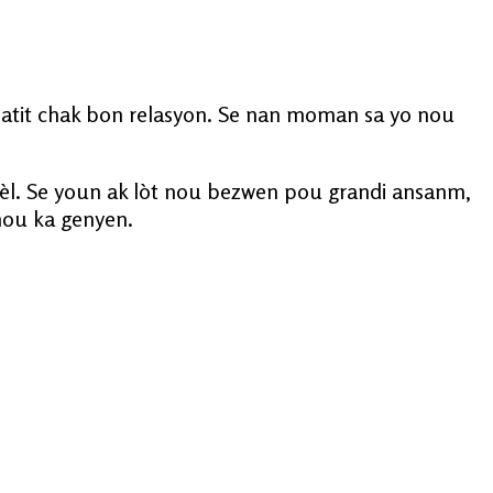
batit chak bon relasyon. Se nan moman sa yo nou
yèl. Se youn ak lòt nou bezwen pou grandi ansanm,
 nou ka genyen.