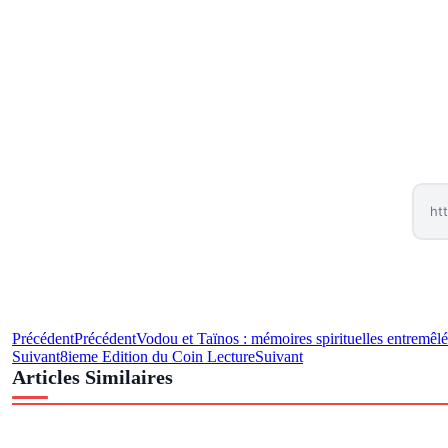
Précédent
Précédent
Vodou et Taïnos : mémoires spirituelles entremêlé
Suivant
8ieme Edition du Coin Lecture
Suivant
Articles Similaires