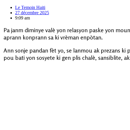
Le Temoin Haiti
27 décembre 2025
9:09 am
Pa janm diminye valè yon relasyon paske yon moun 
aprann konprann sa ki vrèman enpòtan.
Ann sonje pandan fèt yo, se lanmou ak prezans ki 
pou bati yon sosyete ki gen plis chalè, sansiblite, 
Le Temoin Haiti