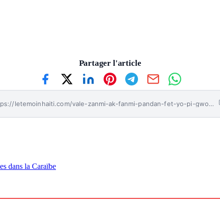
Partager l'article
https://letemoinhaiti.com/vale-zanmi-ak-fanmi-pandan-fet-yo-pi-gwo-kado-se-lanmou-ak-prezans-2/
es dans la Caraïbe