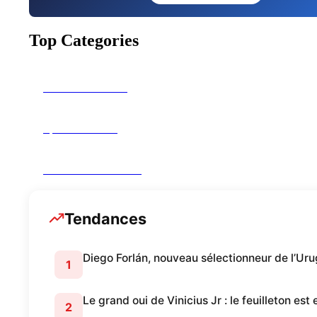
Top Categories
Culture
1127 Posts
Sports
894 Posts
A LA UNE
877 Posts
Tendances
Diego Forlán, nouveau sélectionneur de l’Ur
1
Le grand oui de Vinicius Jr : le feuilleton est
2