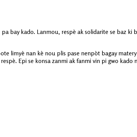
pa bay kado. Lanmou, respè ak solidarite se baz ki 
pote limyè nan kè nou plis pase nenpòt bagay mater
ak respè. Epi se konsa zanmi ak fanmi vin pi gwo kado