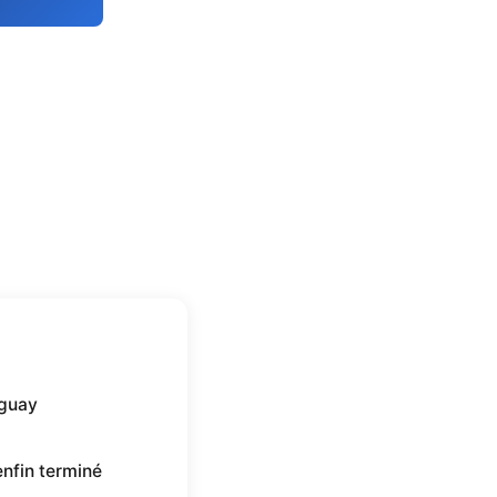
uguay
 enfin terminé