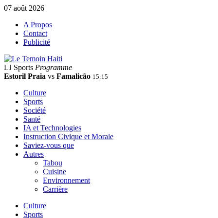
07 août 2026
A Propos
Contact
Publicité
LJ Sports
Programme
Estoril Praia
vs
Famalicão
15:15
Culture
Sports
Société
Santé
IA et Technologies
Instruction Civique et Morale
Saviez-vous que
Autres
Tabou
Cuisine
Environnement
Carrière
Culture
Sports