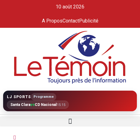
10 août 2026
A Propos
Contact
Publicité
LJ SPORTS
Programme
Santa Clara
vs
CD Nacional
15:15