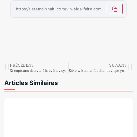
https://letemoinhaiti.com/vih-sida-faire-tomber-les-murs-du-silence-et-des-idees-recues/
PRÉCÉDENT
SUIVANT
Ki enpòtans diksyonè kreyòl ayisyen an ?
Èske w konnen Lachin devlope yon ‘soley atifisyèl’ ki pi cho pase solèy natirèl la ?
Articles Similaires