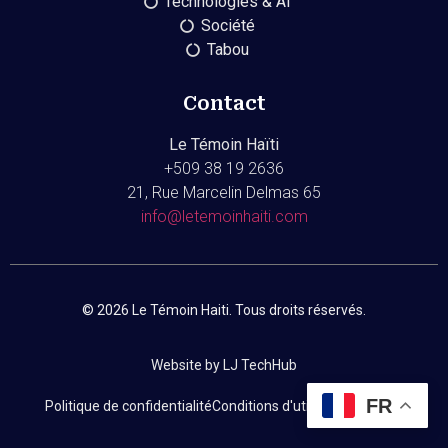
Technologies & AI
Société
Tabou
Contact
Le Témoin Haïti
+509
38 19 2636
21, Rue Marcelin Delmas 65
info@letemoinhaiti.com
© 2026 Le Témoin Haiti. Tous droits réservés.
Website by LJ TechHub
FR
Politique de confidentialité
Conditions d'utilisation
Contact