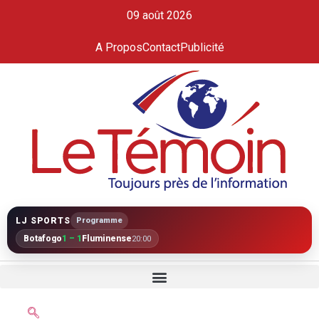
09 août 2026
A Propos
Contact
Publicité
LJ SPORTS
Programme
Botafogo
1 – 1
Fluminense
20:00