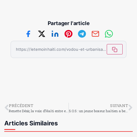
Partager l'article
https://letemoinhaiti.com/vodou-et-urbanisation-sauvage-quand-les-esprits-nont-plus-de-place/
PRÉCÉDENT
SUIVANT
Renette Désir, la voix d’Haïti entre enracinement, réinvention et engagement
S.O.S : un jeune boxeur haïtien a besoin d’aide pour représenter le pays au Pérou
Articles Similaires