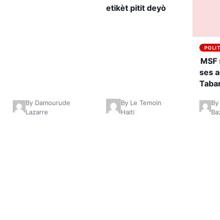
etikèt pitit deyò
POLI
MSF 
ses a
Taba
By Damourude
By Le Temoin
By
Lazarre
Haiti
Ba