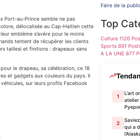
Faire de la publi
ais Port-au-Prince semble ne pas
Top Cat
colore, délocalisée au Cap-Haitien cette
 leur emblème s’avère pour le moins
Culture
1126 Pos
ands tentent de récupérer les clients
Sports
891 Post
 taillesi et finitions : drapeaux sans
A LA UNE
877 P
 pour le drapeau, sa célébration, ce 18
Tenda
ires et gadgets aux couleurs du pays. Il
 véhicules, sur leurs profils Facebook
L’art 
1
atelier
Pyepo
Saviez
2
qui a 
l’Alask
e