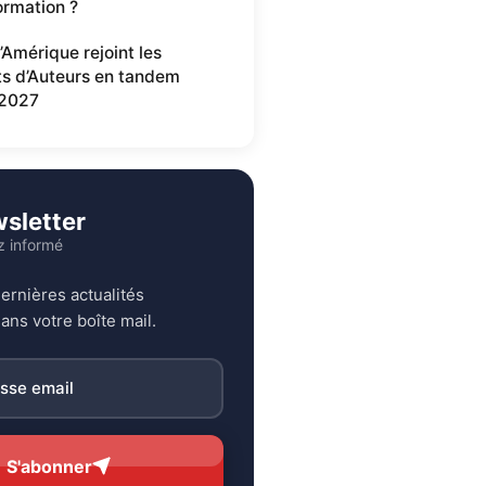
ormation ?
’Amérique rejoint les
ts d’Auteurs en tandem
2027
sletter
z informé
ernières actualités
ans votre boîte mail.
S'abonner