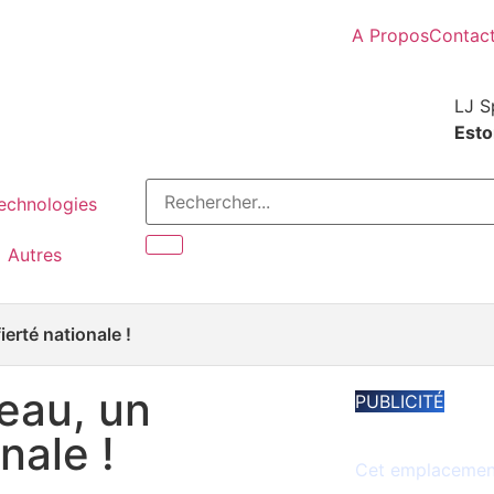
A Propos
Contac
LJ S
Estor
Technologies
Autres
ierté nationale !
peau, un
PUBLICITÉ
Espace disponib
nale !
Cet emplacement 