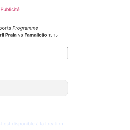
t
Publicité
ports
Programme
il Praia
vs
Famalicão
15:15
le
est disponible à la location.