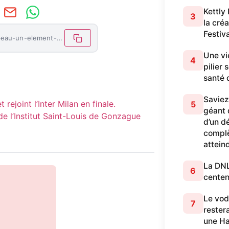
Kettly
3
la cré
Festiv
https://letemoinhaiti.com/18-mai-le-jour-du-drapeau-un-element-de-fierte-nationale/
Une vi
4
pilier
santé 
Saviez
rejoint l’Inter Milan en finale.
5
géant q
de l’Institut Saint-Louis de Gonzague
d’un dé
complè
attein
La DNL 
6
centen
Le vod
7
restera
une Ha