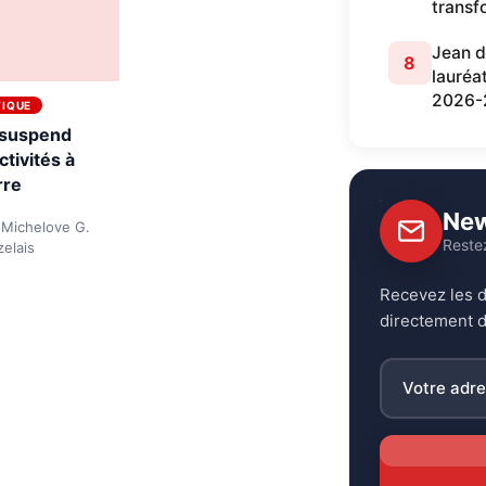
transf
Jean d
8
lauréa
2026-
TIQUE
suspend
ctivités à
rre
New
 Michelove G.
Reste
zelais
Recevez les d
directement d