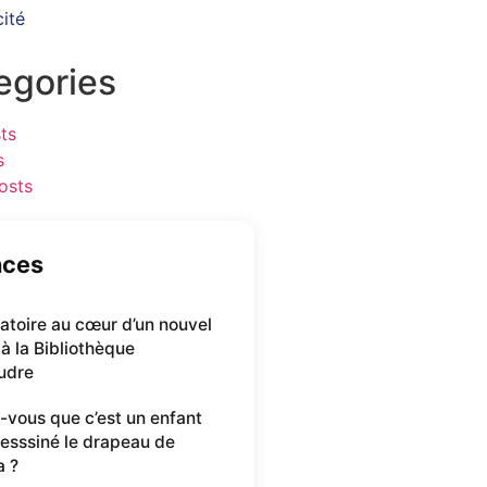
cité
egories
ts
s
osts
nces
oratoire au cœur d’un nouvel
 à la Bibliothèque
udre
-vous que c’est un enfant
desssiné le drapeau de
a ?