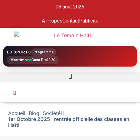
08 août 2026
A Propos
Contact
Publicité
LJ SPORTS
Programme
Marítimo
vs
Casa Pia
10:30
Accueil
Blog
Société
1er Octobre 2025 : rentrée officielle des classes en
Haïti