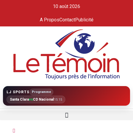
10 août 2026
A Propos
Contact
Publicité
LJ SPORTS
Programme
Santa Clara
vs
CD Nacional
15:15