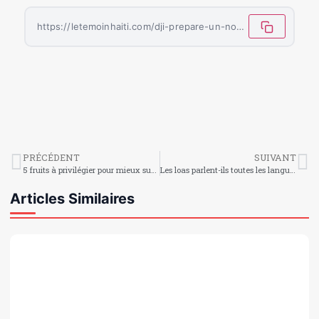
https://letemoinhaiti.com/dji-prepare-un-nouveau-drone-professionnel-revolutionnaire-attendu-le-8-juillet-2026/
PRÉCÉDENT
SUIVANT
5 fruits à privilégier pour mieux supporter la chaleur estivale
Les loas parlent-ils toutes les langues ?
Articles Similaires