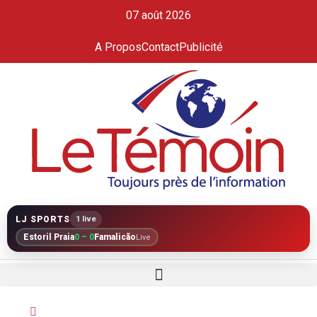
07 août 2026
A Propos
Contact
Publicité
LJ SPORTS
1 live
Estoril Praia
0 – 0
Famalicão
Live