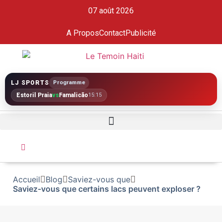
07 août 2026
A Propos
Contact
Publicité
LJ SPORTS
Programme
Estoril Praia
vs
Famalicão
15:15
Accueil
Blog
Saviez-vous que
Saviez-vous que certains lacs peuvent exploser ?