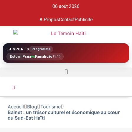
06 août 2026
A Propos
Contact
Publicité
LJ SPORTS
Programme
Estoril Praia
vs
Famalicão
15:15
Accueil
Blog
Tourisme
Bainet : un trésor culturel et économique au cœur
du Sud-Est Haïti