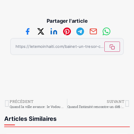
Partager l'article
https://letemoinhaiti.com/bainet-un-tresor-culturel-et-economique-au-coeur-du-sud-est-haiti/
PRÉCÉDENT
SUIVANT
Quand la ville avance : le Vodou mis à l’écart sous l’escalade urbaine
Quand l’intimité rencontre un défi : mieux comprendre les fuites urinaires pendant les rapports sexuels
Articles Similaires