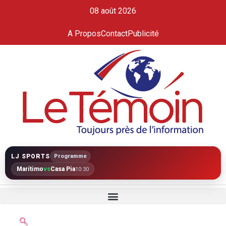
08 août 2026
A Propos
Contact
Publicité
LJ SPORTS
Programme
Marítimo
vs
Casa Pia
10:30