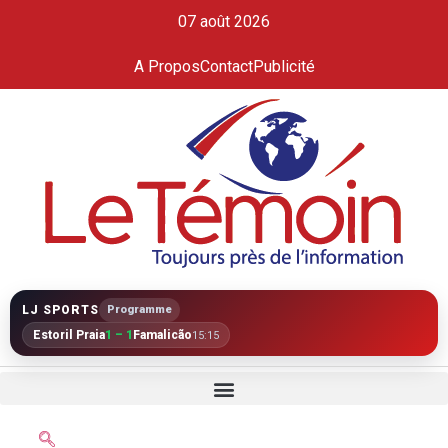
07 août 2026
A Propos
Contact
Publicité
LJ SPORTS
Programme
Estoril Praia
1 – 1
Famalicão
15:15