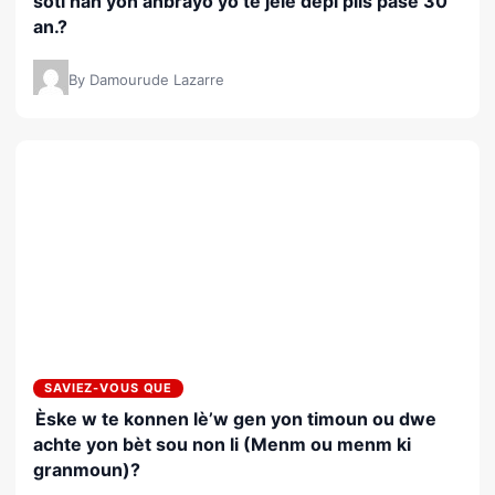
soti nan yon anbrayo yo te jele depi plis pase 30
an.?
By Damourude Lazarre
SAVIEZ-VOUS QUE
Èske w te konnen lè’w gen yon timoun ou dwe
achte yon bèt sou non li (Menm ou menm ki
granmoun)?