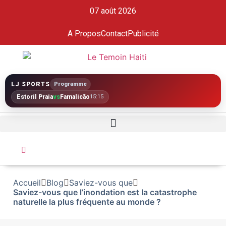
07 août 2026
A Propos
Contact
Publicité
LJ SPORTS
Programme
Estoril Praia
vs
Famalicão
15:15
Accueil
Blog
Saviez-vous que
Saviez-vous que l’inondation est la catastrophe
naturelle la plus fréquente au monde ?