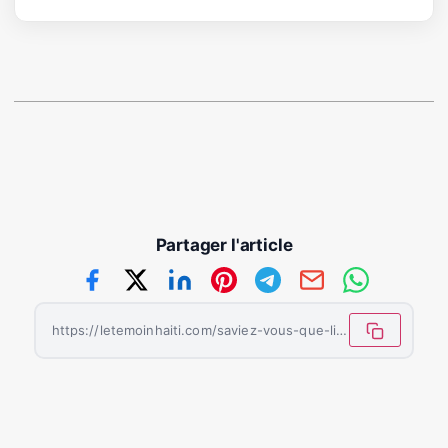
Partager l'article
https://letemoinhaiti.com/saviez-vous-que-linondation-est-la-catastrophe-naturelle-la-plus-frequente-au-monde/