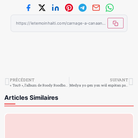
https://letemoinhaiti.com/carnage-a-canaan-le-pasteur-marco-decline-l-invitation-de-la-dcpj/
PRÉCÉDENT
SUIVANT
« Tou9 », l’album de Roody Roodboy présenté à la presse
Medya yo gen yon wòl enpòtan pou jwe nan sosyete a. Yo enfòme nou, edike nou, amize nou, sansibilize nou
Articles Similaires