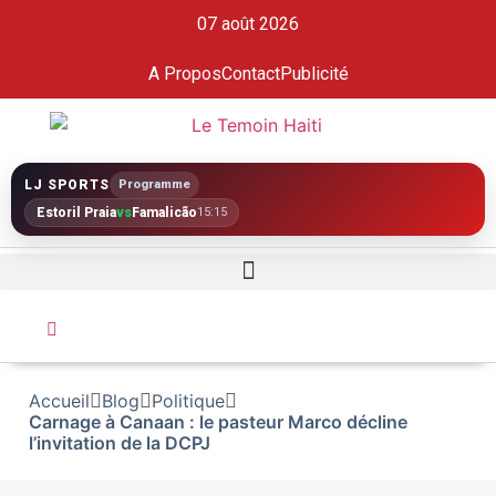
07 août 2026
A Propos
Contact
Publicité
LJ SPORTS
Programme
Estoril Praia
vs
Famalicão
15:15
Accueil
Blog
Politique
Carnage à Canaan : le pasteur Marco décline
l’invitation de la DCPJ