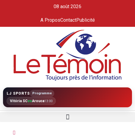
08 août 2026
A Propos
Contact
Publicité
LJ SPORTS
Programme
Vitória SC
vs
Arouca
13:00