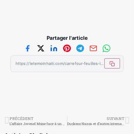
Partager l'article
https://letemoinhaiti.com/carrefour-feuilles-l-epidemie-de-cholera-sevit-dans-les-camps-de-deplaces/
PRÉCÉDENT
SUIVANT
L’affaire Jovenel Moise face à un nouveau rebondissement
Duckens Nazon et d’autres internationaux haïtiens se portent bien en club