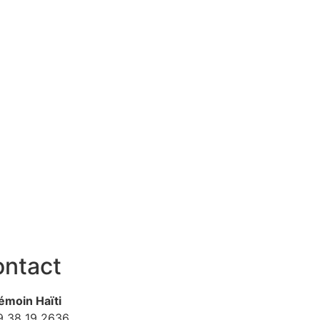
ntact
émoin Haïti
9
38 19 2636