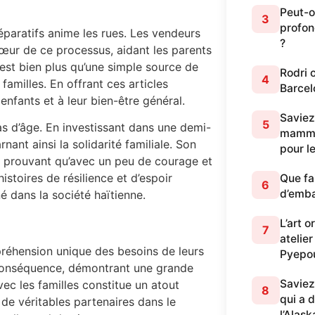
Peut-o
3
profon
réparatifs anime les rues. Les vendeurs
?
cœur de ce processus, aidant les parents
 est bien plus qu’une simple source de
Rodri 
4
familles. En offrant ces articles
Barcel
 enfants et à leur bien-être général.
Saviez
5
as d’âge. En investissant dans une demi-
mammif
nant ainsi la solidarité familiale. Son
pour l
es, prouvant qu’avec un peu de courage et
istoires de résilience et d’espoir
Que fa
6
d’emb
é dans la société haïtienne.
L’art 
7
atelier
éhension unique des besoins de leurs
Pyepo
n conséquence, démontrant une grande
Saviez
avec les familles constitue un atout
8
qui a 
 de véritables partenaires dans le
l’Alask