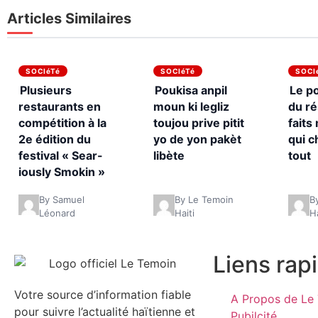
Articles Similaires
SOCIéTé
SOCIéTé
SOCI
Plusieurs
Poukisa anpil
Le p
restaurants en
moun ki legliz
du ré
compétition à la
toujou prive pitit
fait
2e édition du
yo de yon pakèt
qui 
festival « Sear-
libète
tout
iously Smokin »
By Samuel
By Le Temoin
B
Léonard
Haiti
Ha
Liens rap
Votre source d’information fiable
A Propos de Le 
pour suivre l’actualité haïtienne et
Pubilcité