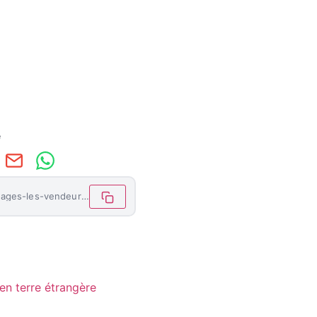
e
https://letemoinhaiti.com/confiants-motives-engages-les-vendeurs-de-fournitures-scolaires-au-service-des-enfants-pour-un-avenir-meilleur/
n terre étrangère