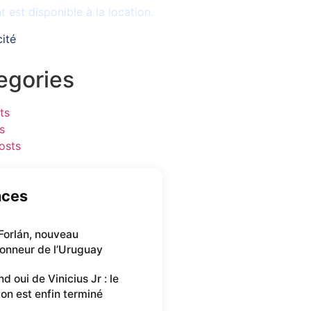
est disponible à la location.
cité
egories
ts
s
osts
nces
Forlán, nouveau
ionneur de l’Uruguay
d oui de Vinicius Jr : le
ton est enfin terminé