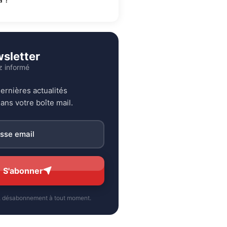
sletter
z informé
ernières actualités
ans votre boîte mail.
S'abonner
, désabonnement à tout moment.