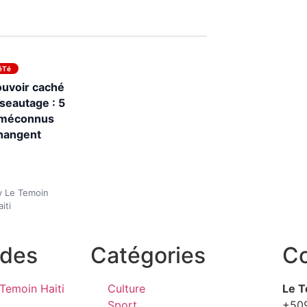
éTé
ouvoir caché
seautage : 5
s méconnus
changent
y Le Temoin
iti
ides
Catégories
Co
Temoin Haiti
Culture
Le T
Sport
+50