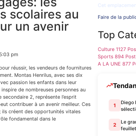
gagés: les
Cet emplacement 
s scolaires au
Faire de la publi
ur un avenir
Top Cat
Culture
1127 Pos
5:03 pm
Sports
894 Post
A LA UNE
877 P
our réussir, les vendeurs de fournitures
ement. Montas Henrilus, avec ses dix
vec passion les enfants dans leur
Tenda
ce inspire de nombreuses personnes au
 secondaire 2, représente l’esprit
Diego 
eut contribuer à un avenir meilleur. Ces
1
sélect
ils créent des opportunités vitales
 rôle fondamental dans le
Le gran
2
feuille