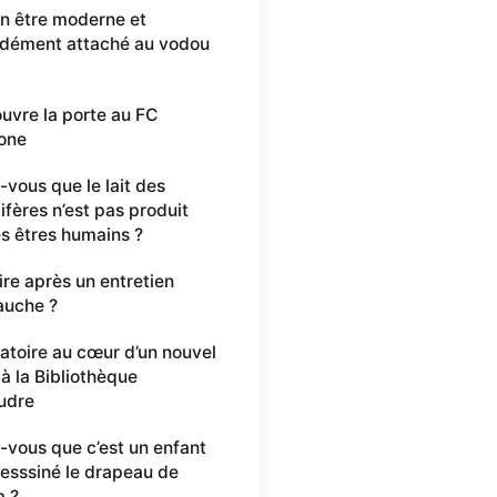
n être moderne et
dément attaché au vodou
ouvre la porte au FC
one
-vous que le lait des
ères n’est pas produit
es êtres humains ?
ire après un entretien
auche ?
oratoire au cœur d’un nouvel
 à la Bibliothèque
udre
-vous que c’est un enfant
desssiné le drapeau de
a ?