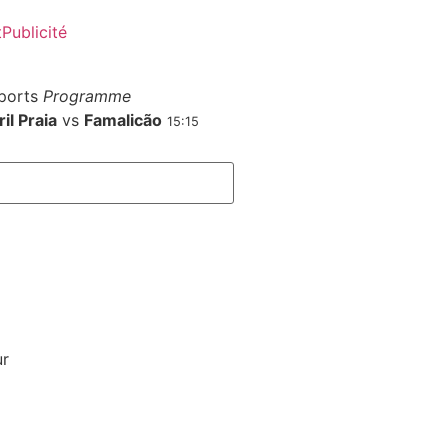
t
Publicité
ports
Programme
il Praia
vs
Famalicão
15:15
ur
le