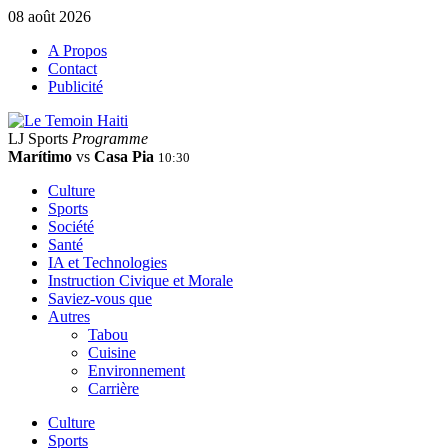
08 août 2026
A Propos
Contact
Publicité
LJ Sports
Programme
Marítimo
vs
Casa Pia
10:30
Culture
Sports
Société
Santé
IA et Technologies
Instruction Civique et Morale
Saviez-vous que
Autres
Tabou
Cuisine
Environnement
Carrière
Culture
Sports