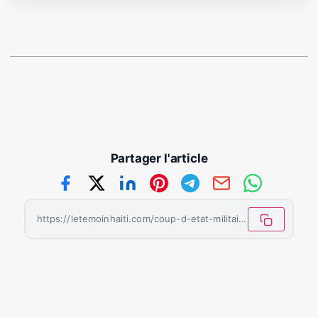
Partager l'article
https://letemoinhaiti.com/coup-d-etat-militaire-au-gabon-le-president-ali-bongo-en-residence-surveillee/