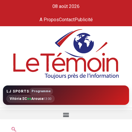
08 août 2026
A Propos
Contact
Publicité
LJ SPORTS
Programme
Vitória SC
vs
Arouca
13:00