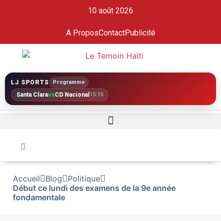
10 août 2026
A Propos
Contact
Publicité
LJ SPORTS
Programme
Santa Clara
vs
CD Nacional
15:15
Accueil
Blog
Politique
Début ce lundi des examens de la 9e année
fondamentale