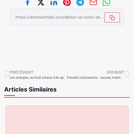
https://letemoinhaiti.com/debut-ce-lundi-des-examens-de-la-9e-annee-fondamentale/
PRÉCÉDENT
SUIVANT
Les oranges, un fruit juteux très apprécié en Haïti
Fasciite nécrosante : causes, traitement, symptômes
Articles Similaires