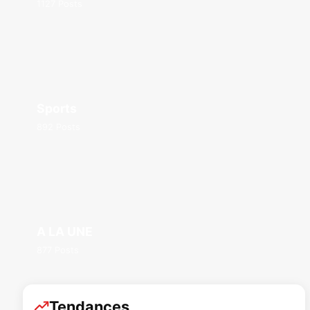
1127 Posts
Sports
892 Posts
A LA UNE
877 Posts
Tendances