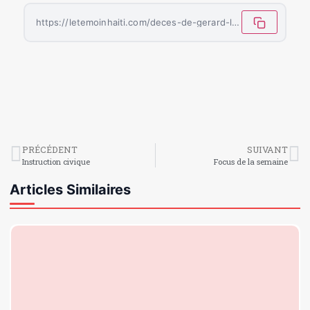
https://letemoinhaiti.com/deces-de-gerard-latortue-haiti-decrete-trois-jours-de-deuil-national/
PRÉCÉDENT
SUIVANT
Instruction civique
Focus de la semaine
Articles Similaires