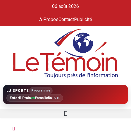
06 août 2026
A Propos
Contact
Publicité
LJ SPORTS
Programme
Estoril Praia
vs
Famalicão
15:15