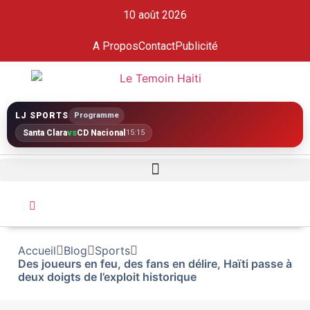
10 août 2026
A Propos
Contact
Publicité
LJ SPORTS
Programme
Santa Clara
vs
CD Nacional
15:15
Accueil
Blog
Sports
Des joueurs en feu, des fans en délire, Haïti passe à
deux doigts de l’exploit historique