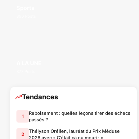
Sports
896 Posts
A LA UNE
877 Posts
Tendances
Reboisement : quelles leçons tirer des échecs
1
passés ?
Thélyson Orélien, lauréat du Prix Méduse
2
2026 avec « C’était ça ou mourir »