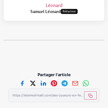
Samuel Léonard
Rédacteur
Partager l'article
https://letemoinhaiti.com/des-joueurs-en-feu-des-fans-en-delire-haiti-passe-a-deux-doigts-de-lexploit-historique/