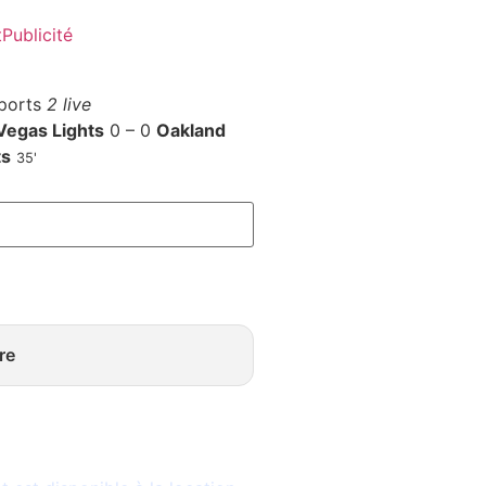
t
Publicité
ports
2 live
Vegas Lights
0 – 0
Oakland
ts
35'
re
le