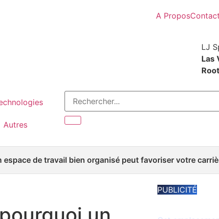
A Propos
Contac
LJ S
Las 
Roo
Technologies
Autres
espace de travail bien organisé peut favoriser votre carriè
PUBLICITÉ
Espace disponib
 pourquoi un