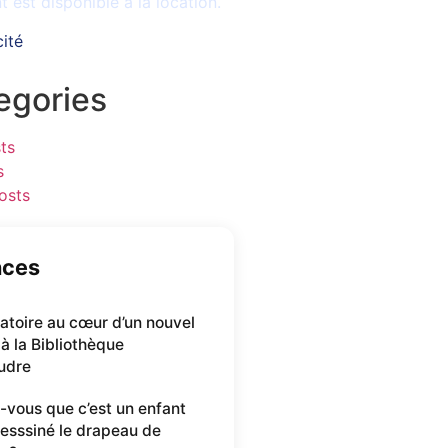
est disponible à la location.
cité
egories
ts
s
osts
nces
oratoire au cœur d’un nouvel
 à la Bibliothèque
udre
-vous que c’est un enfant
desssiné le drapeau de