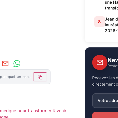
une Ha
transf
Jean d
8
lauréa
2026-
e
New
Reste
https://letemoinhaiti.com/du-bureau-au-succes-pourquoi-un-espace-de-travail-bien-organise-peut-favoriser-votre-carriere/
Recevez les d
directement d
mérique pour transformer l’avenir
pagne