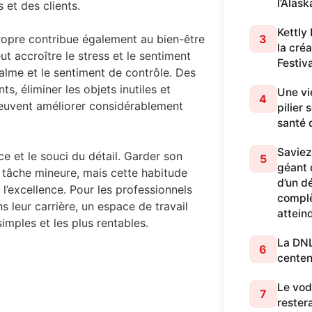
l’Alask
 et des clients.
Kettly
3
propre contribue également au bien-être
la cré
t accroître le stress et le sentiment
Festiv
calme et le sentiment de contrôle. Des
, éliminer les objets inutiles et
Une vi
4
euvent améliorer considérablement
pilier
santé 
Saviez
e et le souci du détail. Garder son
5
géant q
e tâche mineure, mais cette habitude
d’un dé
 l’excellence. Pour les professionnels
complè
 leur carrière, un espace de travail
attein
imples et les plus rentables.
La DNL 
6
centen
Le vod
7
restera