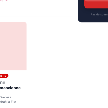
Pas de spam
IèRE
nir
omancienne
 Xaviera
phaëlla Élie