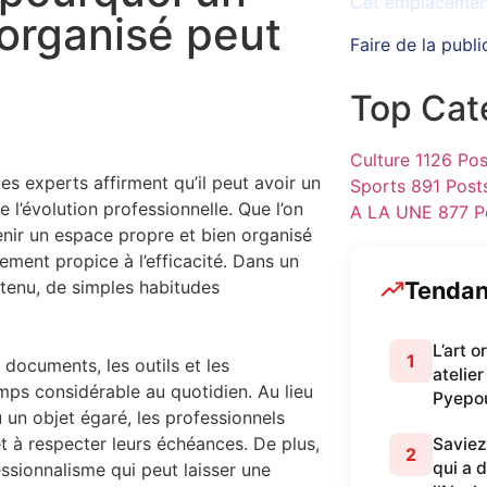
Cet emplacement 
 organisé peut
Faire de la publi
Top Cat
Culture
1126 Pos
s experts affirment qu’il peut avoir un
Sports
891 Post
 l’évolution professionnelle. Que l’on
A LA UNE
877 P
tenir un espace propre et bien organisé
ement propice à l’efficacité. Dans un
Tenda
tenu, de simples habitudes
L’art 
1
documents, les outils et les
atelier
mps considérable au quotidien. Au lieu
Pyepo
 un objet égaré, les professionnels
t à respecter leurs échéances. De plus,
Saviez
2
qui a 
ssionnalisme qui peut laisser une