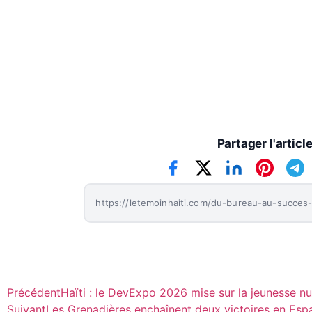
Partager l'articl
Précédent
Haïti : le DevExpo 2026 mise sur la jeunesse nu
Suivant
Les Grenadières enchaînent deux victoires en Es