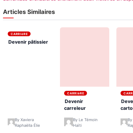
Articles Similaires
CARRIèRE
Devenir pâtissier
CARRIèRE
CARR
Devenir
Deve
carreleur
cart
By Xaviera
By Le Témoin
By
Raphaëlla Élie
Haïti
Ra