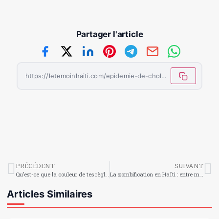
Partager l'article
https://letemoinhaiti.com/epidemie-de-cholera-appel-a-laide-durgence-dans-la-commune-de-bainet/
PRÉCÉDENT
SUIVANT
Qu’est-ce que la couleur de tes règles dit de toi ?
La zombification en Haïti : entre magie noire et réalité obscure
Articles Similaires