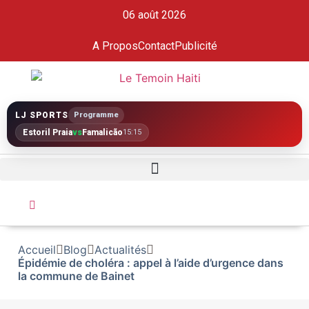
06 août 2026
A Propos
Contact
Publicité
LJ SPORTS
Programme
Estoril Praia
vs
Famalicão
15:15
Accueil
Blog
Actualités
Épidémie de choléra : appel à l’aide d’urgence dans
la commune de Bainet