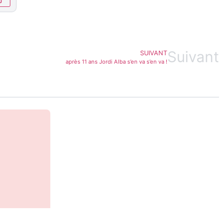
Suivant
SUIVANT
après 11 ans Jordi Alba s’en va s’en va !