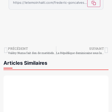
https://letemoinhaiti.com/frederic-goncalves-nomme-a-la-tete-de-l-equipe-nationale-feminine-d-haiti/
PRÉCÉDENT
SUIVANT
Valéry Numa fait don de matériels roulants à la police de Camp-Perrin
La République dominicaine sous la menace d’une « épidémie » de dengue
Articles Similaires