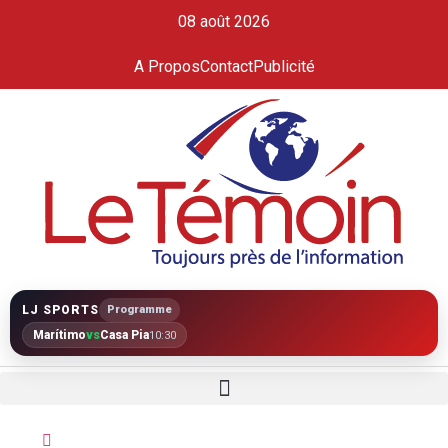
08 août 2026
A Propos
Contact
Publicité
LJ SPORTS
Programme
Marítimo
vs
Casa Pia
10:30