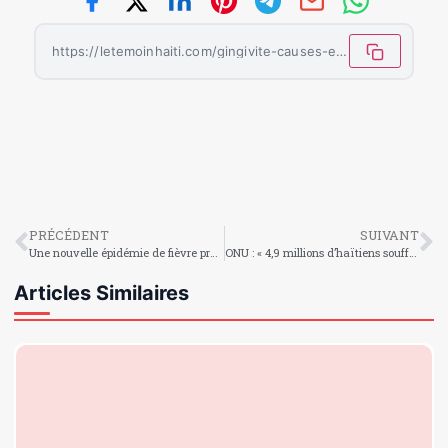
https://letemoinhaiti.com/gingivite-causes-et-traitements/
PRÉCÉDENT
SUIVANT
Une nouvelle épidémie de fièvre préoccupe les autorités sanitaires haïtiennes
ONU : « 4,9 millions d’haïtiens souffrent de faim aiguë »
Articles Similaires