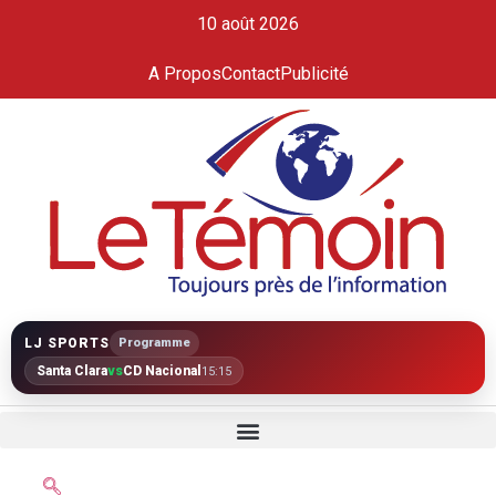
10 août 2026
A Propos
Contact
Publicité
LJ SPORTS
Programme
Santa Clara
vs
CD Nacional
15:15