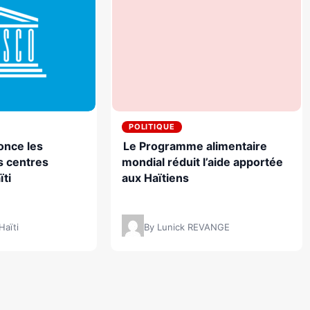
POLITIQUE
nce les
Le Programme alimentaire
s centres
mondial réduit l’aide apportée
ïti
aux Haïtiens
Haïti
By Lunick REVANGE