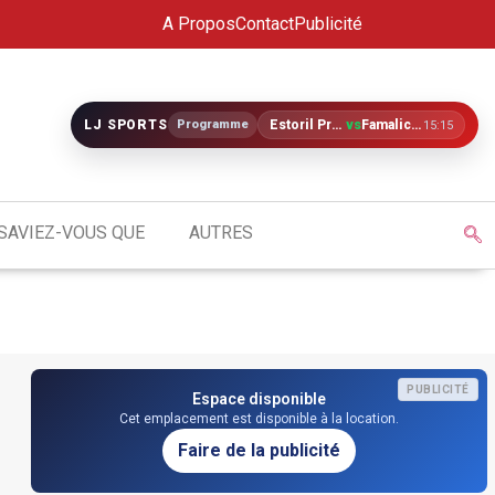
A Propos
Contact
Publicité
LJ SPORTS
Programme
Estoril Praia
vs
Famalicão
15:15
SAVIEZ-VOUS QUE
AUTRES
PUBLICITÉ
Espace disponible
Cet emplacement est disponible à la location.
Faire de la publicité