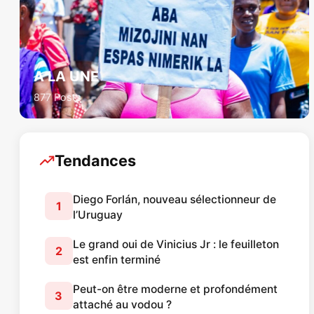
A LA UNE
877 Posts
Tendances
Diego Forlán, nouveau sélectionneur de
1
l’Uruguay
Le grand oui de Vinicius Jr : le feuilleton
2
est enfin terminé
Peut-on être moderne et profondément
3
attaché au vodou ?