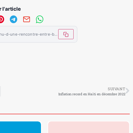
 l'article
https://letemoinhaiti.com/haiti-au-menu-d-une-rencontre-entre-brian-a-nichols-et-miroslav-jen-a/
SUIVANT
Inflation record en Haïti en décembre 2022