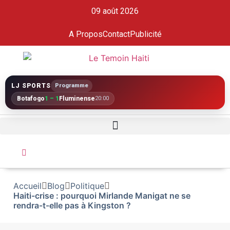
09 août 2026
A Propos
Contact
Publicité
LJ SPORTS
Programme
Botafogo
1 – 1
Fluminense
20:00
Accueil
Blog
Politique
Haiti-crise : pourquoi Mirlande Manigat ne se
rendra-t-elle pas à Kingston ?