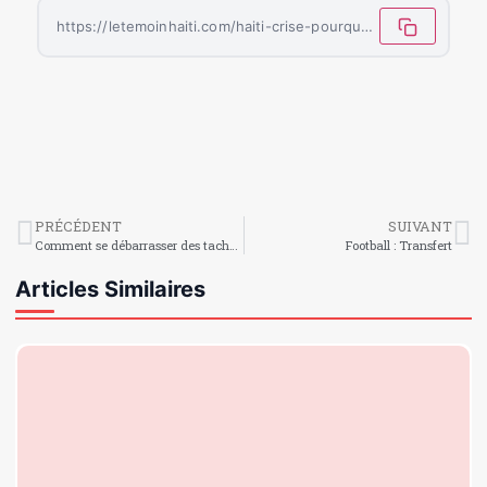
https://letemoinhaiti.com/haiti-crise-pourquoi-mirlande-manigat-ne-se-rendra-t-elle-pas-a-kingston/
PRÉCÉDENT
SUIVANT
Comment se débarrasser des taches brunes rapidement ?
Football : Transfert
Articles Similaires